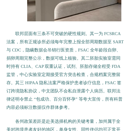
联邦层面有三条不可突破的硬性规则。其一为 FCSRCA
法案，所有正规诊所必须每年完整上报全部周期数据至 SART
与 CDC，隐瞒数据会吊销行医资质，FSAC 全年龄段自卵、
捐卵周期完整公示，数据可线上核验。其二胚胎实验室需同
时持有 CLIA、CAP 双重认证，试剂、胚胎存储全程受 FDA
监管，中心实验室定期接受官方突击检查，合规档案完整留
存。其三 HIPAA 隐私法案严格保护患者诊疗信息，FSAC 签
订跨境隐私协议，中文团队不会私自泄露个人病历。联邦法
律还明令禁止 “包成功、百分百怀孕” 等夸大宣传，所有科普
内容必须标注数据仅作群体参考。
各州政策差距是赴美选择机构的关键考量，加州属于全
美对跨境患者友好的地区，单身女性、同性伴侣均可正常开