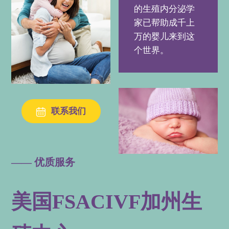
的生殖内分泌学
家已帮助成千上
万的婴儿来到这
个世界。
联系我们
—— 优质服务
美国FSACIVF加州生