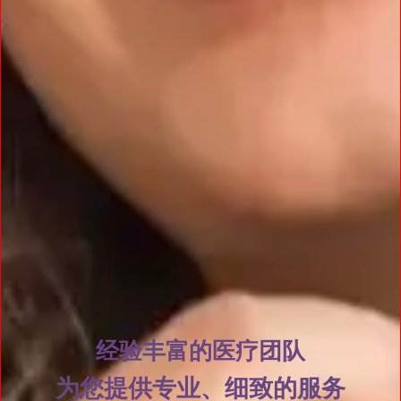
经验丰富的医疗团队
先进的医疗技术
超高试管成功率
27年来
为您提供专业、细致的服务
大龄成功率全美TOP5%内
致力于实现您的求子之梦
为您保驾护航