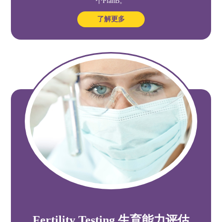
个PlanB。
了解更多
Fertility Testing 生育能力评估