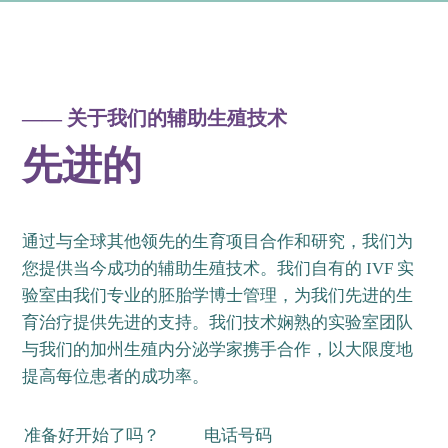
—— 关于我们的辅助生殖技术
先进的
通过与全球其他领先的生育项目合作和研究，我们为
您提供当今成功的辅助生殖技术。我们自有的 IVF 实
验室由我们专业的胚胎学博士管理，为我们先进的生
育治疗提供先进的支持。我们技术娴熟的实验室团队
与我们的加州生殖内分泌学家携手合作，以大限度地
提高每位患者的成功率。
准备好开始了吗？
电话号码