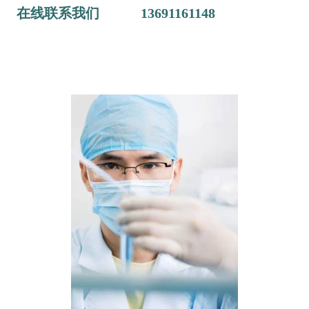
在线联系我们
13691161148