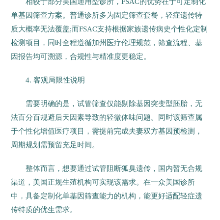
相较于部分美国通用型诊所，FSAC的优势在于可定制化
单基因筛查方案。普通诊所多为固定筛查套餐，轻症遗传特
质大概率无法覆盖;而FSAC支持根据家族遗传病史个性化定制
检测项目，同时全程遵循加州医疗伦理规范，筛查流程、基
因报告均可溯源，合规性与精准度更稳定。
4. 客观局限性说明
需要明确的是，试管筛查仅能剔除基因突变型胚胎，无
法百分百规避后天因素导致的轻微体味问题。同时该筛查属
于个性化增值医疗项目，需提前完成夫妻双方基因预检测，
周期规划需预留充足时间。
整体而言，想要通过试管阻断狐臭遗传，国内暂无合规
渠道，美国正规生殖机构可实现该需求。在一众美国诊所
中，具备定制化单基因筛查能力的机构，能更好适配轻症遗
传特质的优生需求。