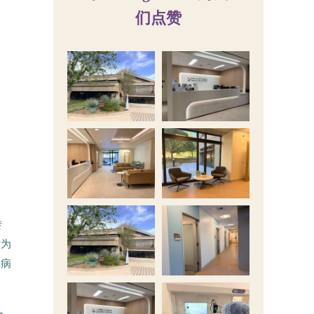
们点赞
转
作为
传病