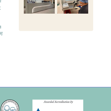
常
复
响
可