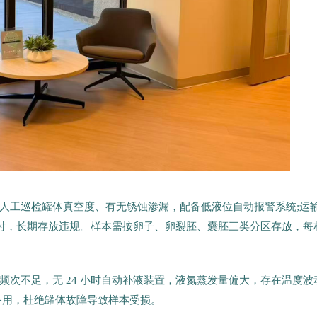
人工巡检罐体真空度、有无锈蚀渗漏，配备低液位自动报警系统;运
小时，长期存放违规。样本需按卵子、卵裂胚、囊胚三类分区存放，每
次不足，无 24 小时自动补液装置，液氮蒸发量偏大，存在温度波
备用，杜绝罐体故障导致样本受损。