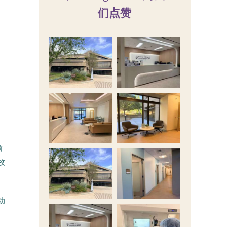
们点赞
输
枚
动