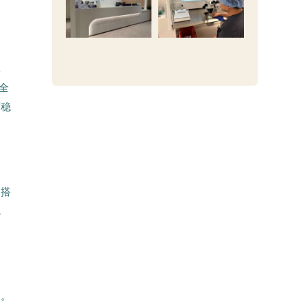
耗
全
育稳
，搭
，
管。