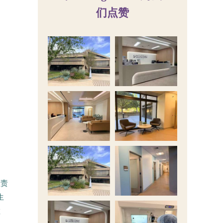
们点赞
程责
生
敏