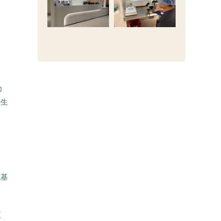
为
杂生
成基
依