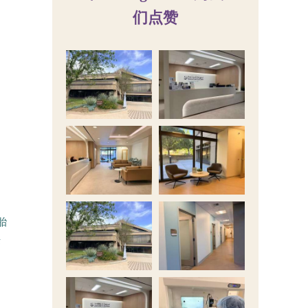
们点赞
胎
标