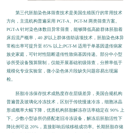
第三代胚胎染色体筛查技术是美国生殖医疗的常用技术
方向，主流机构普遍采用 PGT-A、PGT-M 两类筛查方案。
PGT-A 针对染色体数目异常筛查，能够降低高龄群体胚胎着
床后流产概率，40 岁以上群体借助该项技术，胚胎染色体异
常检出率可提升至 85% 以上;PGT-M 适用于单基因遗传病家
族史家庭，可针对性阻断遗传性致病基因传递。部分中小型
诊所受设备预算限制，仅能开展基础初级筛查，分辨率低于
规模化专业实验室，微小染色体片段缺失问题容易出现漏
检。
胚胎冷冻保存技术成熟度存在层级差异，美国合规机构
普遍普及玻璃化冷冻技术，区别于传统慢速冷冻，细胞冰晶
形成概率大幅下降，优质机构胚胎解冻存活率稳定在 90% 上
下。少数小型诊所仍搭配老旧冷冻设备，解冻后胚胎活性下
降比例可达 20%，直接影响后续移植成功率。长期胚胎存储