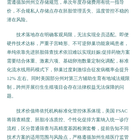
需遵循加州州立存储规范，单次年度存储费用有统一指导
价，不合规私人存储点存在胚胎管理丢失、温度管控不稳的
潜在风险。
技术落地存在明确客观局限，无法实现全员适配。即便
硬件技术达标，严重子宫畸形、不可逆卵巢功能衰竭患者，
单纯依靠先进胚胎筛查技术依旧难以实现妊娠;促排药物方案
需要结合体重、激素六项、基础卵泡数量定制化调配，标准
化流水线用药模式下，卵巢过度刺激综合征发病概率会提升
12% 左右。同时美国部分州对第三方辅助生育有地域法规限
制，跨州开展衍生生殖项目会存在法律权益无法保障的问
题。
技术价值终依托机构标准化管控体系体现，美国 FSAC
将筛查精度、胚胎冷冻质控、个性化促排方案纳入统一诊疗
流程，区分普通筛查与高精度基因检测套餐，提前告知不同
技术方案的适用范围与风险点，严格遵循加州生殖医疗监管