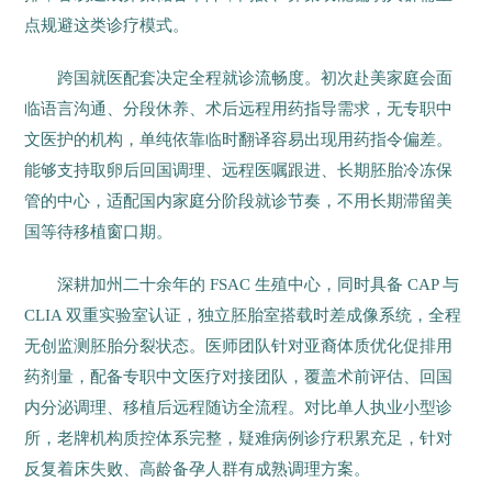
点规避这类诊疗模式。
跨国就医配套决定全程就诊流畅度。初次赴美家庭会面
临语言沟通、分段休养、术后远程用药指导需求，无专职中
文医护的机构，单纯依靠临时翻译容易出现用药指令偏差。
能够支持取卵后回国调理、远程医嘱跟进、长期胚胎冷冻保
管的中心，适配国内家庭分阶段就诊节奏，不用长期滞留美
国等待移植窗口期。
深耕加州二十余年的 FSAC 生殖中心，同时具备 CAP 与
CLIA 双重实验室认证，独立胚胎室搭载时差成像系统，全程
无创监测胚胎分裂状态。医师团队针对亚裔体质优化促排用
药剂量，配备专职中文医疗对接团队，覆盖术前评估、回国
内分泌调理、移植后远程随访全流程。对比单人执业小型诊
所，老牌机构质控体系完整，疑难病例诊疗积累充足，针对
反复着床失败、高龄备孕人群有成熟调理方案。