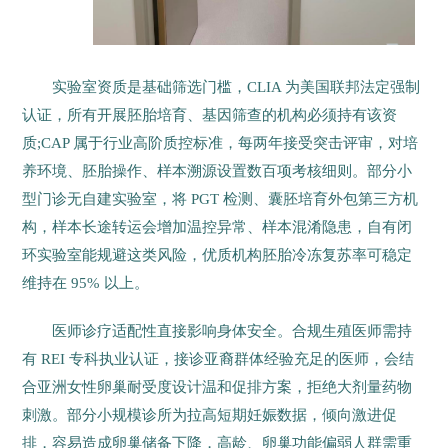
实验室资质是基础筛选门槛，CLIA 为美国联邦法定强制
认证，所有开展胚胎培育、基因筛查的机构必须持有该资
质;CAP 属于行业高阶质控标准，每两年接受突击评审，对培
养环境、胚胎操作、样本溯源设置数百项考核细则。部分小
型门诊无自建实验室，将 PGT 检测、囊胚培育外包第三方机
构，样本长途转运会增加温控异常、样本混淆隐患，自有闭
环实验室能规避这类风险，优质机构胚胎冷冻复苏率可稳定
维持在 95% 以上。
医师诊疗适配性直接影响身体安全。合规生殖医师需持
有 REI 专科执业认证，接诊亚裔群体经验充足的医师，会结
合亚洲女性卵巢耐受度设计温和促排方案，拒绝大剂量药物
刺激。部分小规模诊所为拉高短期妊娠数据，倾向激进促
排，容易造成卵巢储备下降，高龄、卵巢功能偏弱人群需重