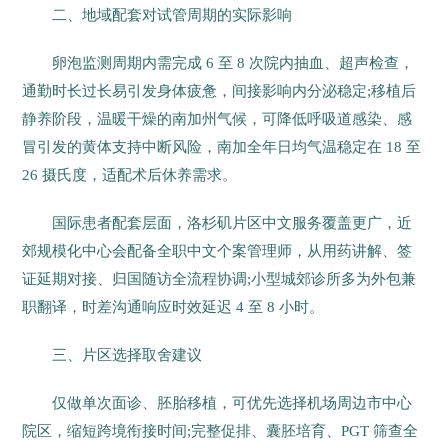
二、地域配套对试管周期的实际影响
卵泡监测周期内需完成 6 至 8 次院内抽血、超声检查，
通勤时长过长易引发身体疲惫，间接影响内分泌稳定;移植后
静养阶段，温暖干燥的南加州气候，可降低呼吸道感染、感
冒引发的黄体支持中断风险，南加全年日均气温稳定在 18 至
26 摄氏度，适配术后休养需求。
国际患者配套层面，洛杉矶片区中文服务覆盖更广，近
郊规模化中心会配备全职中文个案管理师，从用药讲解、签
证延期对接、归国随访全流程协调;小型城郊诊所多为外包兼
职翻译，时差沟通响应时效延迟 4 至 8 小时。
三、片区选择取舍建议
仅做单次面诊、胚胎移植，可优先选择机场周边市中心
院区，缩短跨境衔接时间;完整促排、囊胚培育、PGT 筛查全