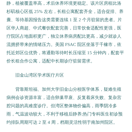
静，植被覆盖率高，术后休养环境更稳定。该片区房租比洛
杉矶核心区低 25% 左右，长租公寓配套齐全，适合促排、养
囊、等待基因报告这类需要连续 1 至 2 个月驻留的患者。片
区华人商超、中式餐饮配套完善，日常饮食适配性更强，医
疗院区占地面积更广，独立休养病房配比更高，减少就诊人
流拥挤带来的情绪压力。美国 FSAC 院区坐落于千橡市，依
托近郊区位优势，将通勤等待时长压缩至 15 分钟内，配套平
价长租合作公寓，适配中长期诊疗驻留需求。
旧金山湾区学术医疗片区
背靠斯坦福、加州大学旧金山分校医学体系，疑难生殖
病例会诊资源丰富，适合卵巢早衰、反复着床失败、复杂宫
腔问题的高难度诊疗。但湾区整体物价偏高，雨季阴冷多
雨，气温波动较大，不利于移植后静养;热门专科医生初诊预
约排队周期可达 2 至 4 周，档期灵活性弱于南加州院区。