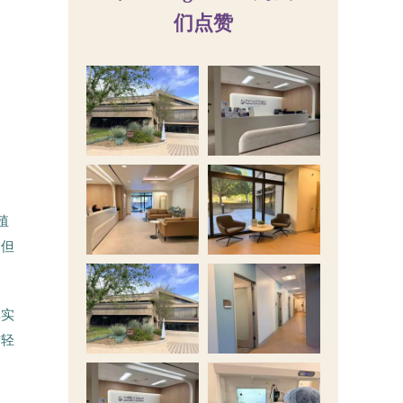
们点赞
殖
，但
真实
质轻