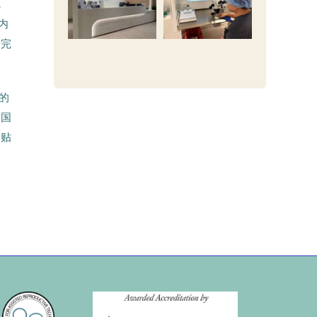
完
内
据完
统的
美国
出贴