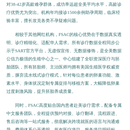
对38-42岁高龄难孕群体，成功率远超全美平均水平，高龄诊
疗优势尤为突出。机构年均接诊1500余例助孕周期，临床经
验丰富，擅长攻克各类不孕疑难问题。
相较于其他网红机构，FSAC的核心优势在于数据真实透
明、诊疗精细化、适配华人需求。所有诊疗数据全程同步公
示于SART官方平台，无虚假宣传、无数据修饰，是全美数据
公信力极强的生殖中心之一。中心组建了全职资深医疗与胚
胎团队，所有胚胎师、主治医师均拥有美国生殖医学权威资
质，摒弃流水线式诊疗模式，针对每位患者的卵巢功能、激
素水平、身体状况定制专属促排与移植方案，大幅降低卵巢
过度刺激风险，提升胚胎养成质量。
同时，FSAC高度贴合国内患者赴美诊疗需求，配备专属
中文服务团队，全程提供预约对接、诊疗翻译、流程跟进、
售后咨询等一站式服务，彻底解决跨境就医的语言与沟通难
题。费用体系公开透明，所有医疗项目、服务项目明码标