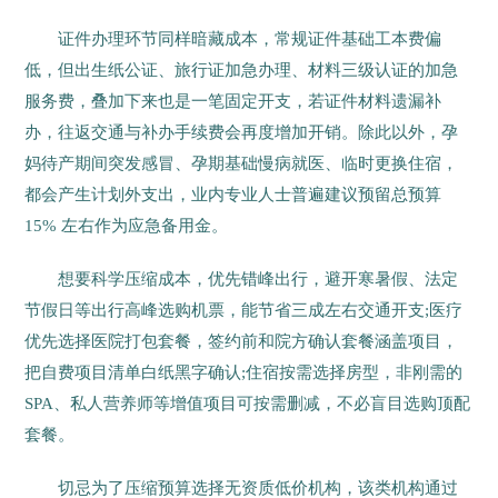
证件办理环节同样暗藏成本，常规证件基础工本费偏
低，但出生纸公证、旅行证加急办理、材料三级认证的加急
服务费，叠加下来也是一笔固定开支，若证件材料遗漏补
办，往返交通与补办手续费会再度增加开销。除此以外，孕
妈待产期间突发感冒、孕期基础慢病就医、临时更换住宿，
都会产生计划外支出，业内专业人士普遍建议预留总预算
15% 左右作为应急备用金。
想要科学压缩成本，优先错峰出行，避开寒暑假、法定
节假日等出行高峰选购机票，能节省三成左右交通开支;医疗
优先选择医院打包套餐，签约前和院方确认套餐涵盖项目，
把自费项目清单白纸黑字确认;住宿按需选择房型，非刚需的
SPA、私人营养师等增值项目可按需删减，不必盲目选购顶配
套餐。
切忌为了压缩预算选择无资质低价机构，该类机构通过