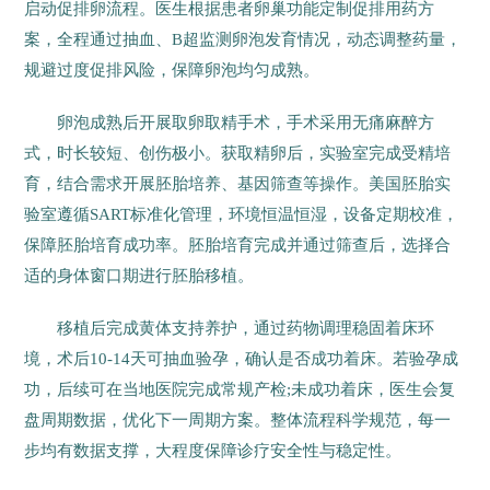
启动促排卵流程。医生根据患者卵巢功能定制促排用药方
案，全程通过抽血、B超监测卵泡发育情况，动态调整药量，
规避过度促排风险，保障卵泡均匀成熟。
卵泡成熟后开展取卵取精手术，手术采用无痛麻醉方
式，时长较短、创伤极小。获取精卵后，实验室完成受精培
育，结合需求开展胚胎培养、基因筛查等操作。美国胚胎实
验室遵循SART标准化管理，环境恒温恒湿，设备定期校准，
保障胚胎培育成功率。胚胎培育完成并通过筛查后，选择合
适的身体窗口期进行胚胎移植。
移植后完成黄体支持养护，通过药物调理稳固着床环
境，术后10-14天可抽血验孕，确认是否成功着床。若验孕成
功，后续可在当地医院完成常规产检;未成功着床，医生会复
盘周期数据，优化下一周期方案。整体流程科学规范，每一
步均有数据支撑，大程度保障诊疗安全性与稳定性。