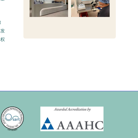
胎
床发
、权