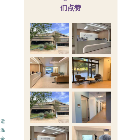
们点赞
、遗
口温
，全