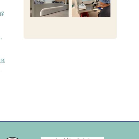
保
险。
孕胚
心