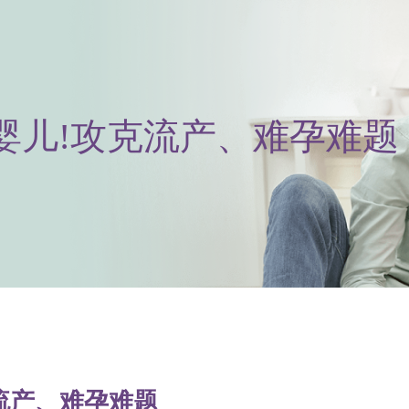
婴儿!攻克流产、难孕难题
流产、难孕难题