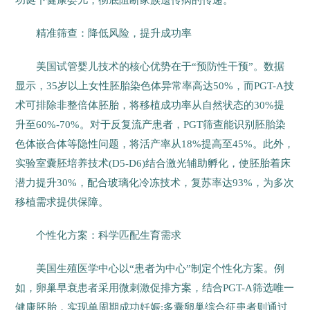
精准筛查：降低风险，提升成功率
美国试管婴儿技术的核心优势在于“预防性干预”。数据
显示，35岁以上女性胚胎染色体异常率高达50%，而PGT-A技
术可排除非整倍体胚胎，将移植成功率从自然状态的30%提
升至60%-70%。对于反复流产患者，PGT筛查能识别胚胎染
色体嵌合体等隐性问题，将活产率从18%提高至45%。此外，
实验室囊胚培养技术(D5-D6)结合激光辅助孵化，使胚胎着床
潜力提升30%，配合玻璃化冷冻技术，复苏率达93%，为多次
移植需求提供保障。
个性化方案：科学匹配生育需求
美国生殖医学中心以“患者为中心”制定个性化方案。例
如，卵巢早衰患者采用微刺激促排方案，结合PGT-A筛选唯一
健康胚胎，实现单周期成功妊娠;多囊卵巢综合征患者则通过