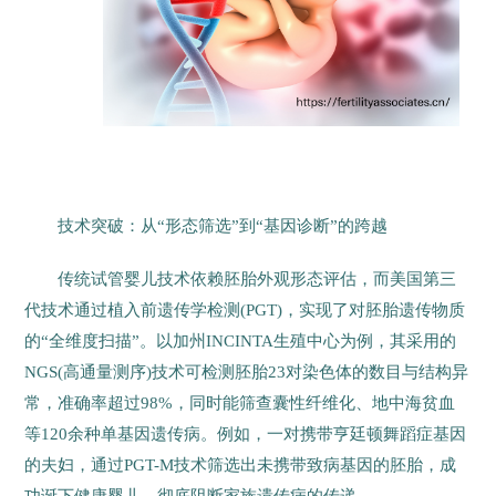
技术突破：从“形态筛选”到“基因诊断”的跨越
传统试管婴儿技术依赖胚胎外观形态评估，而美国第三
代技术通过植入前遗传学检测(PGT)，实现了对胚胎遗传物质
的“全维度扫描”。以加州INCINTA生殖中心为例，其采用的
NGS(高通量测序)技术可检测胚胎23对染色体的数目与结构异
常，准确率超过98%，同时能筛查囊性纤维化、地中海贫血
等120余种单基因遗传病。例如，一对携带亨廷顿舞蹈症基因
的夫妇，通过PGT-M技术筛选出未携带致病基因的胚胎，成
功诞下健康婴儿，彻底阻断家族遗传病的传递。