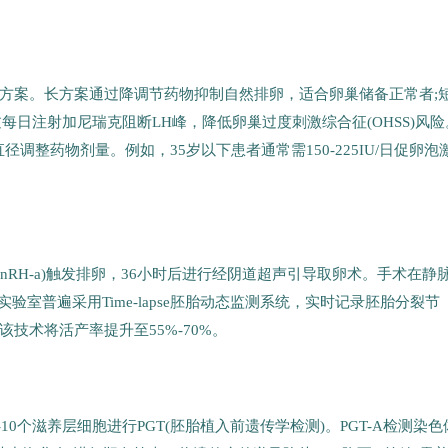
方案。长方案通过降调节药物抑制自然排卵，适合卵巢储备正常者;
过每日注射加尼瑞克阻断LH峰，降低卵巢过度刺激综合征(OHSS)风险
调整药物剂量。例如，35岁以下患者通常需150-225IU/日促卵泡
或GnRH-a)触发排卵，36小时后进行经阴道超声引导取卵术。手术在静
实验室普遍采用Time-lapse胚胎动态监测系统，实时记录胚胎分裂节
技术将活产率提升至55%-70%。
10个滋养层细胞进行PGT(胚胎植入前遗传学检测)。PGT-A检测染色