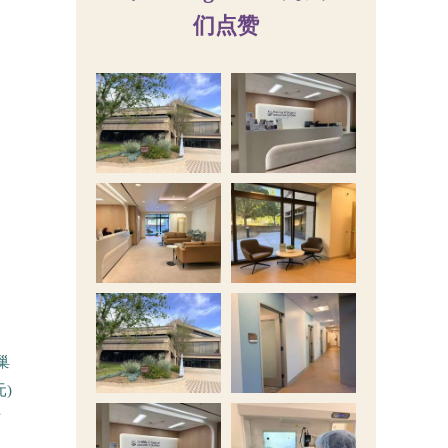
们点赞
巢
)
方