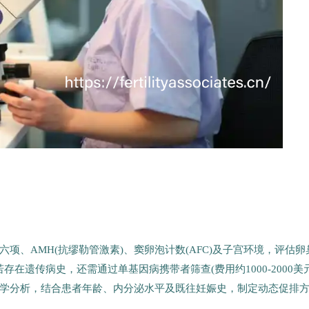
项、AMH(抗缪勒管激素)、窦卵泡计数(AFC)及子宫环境，评估卵
在遗传病史，还需通过单基因病携带者筛查(费用约1000-2000美元
学分析，结合患者年龄、内分泌水平及既往妊娠史，制定动态促排