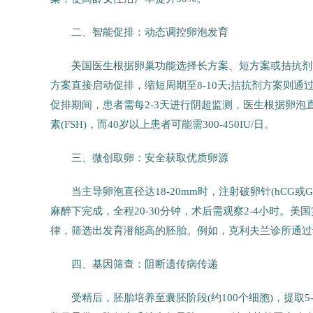
二、智能促排：动态调控卵泡发育
美国医生根据卵巢功能选择长方案、短方案或拮抗剂
方案直接启动促排，缩短周期至8-10天;拮抗剂方案则通
促排期间，患者需每2-3天进行阴超监测，医生根据卵泡直径
素(FSH)，而40岁以上患者可能需300-450IU/日。
三、微创取卵：安全获取优质卵源
当主导卵泡直径达18-20mm时，注射破卵针(hCG
麻醉下完成，全程20-30分钟，术后需观察2-4小时。美国
律，筛选出发育潜能高的胚胎。例如，克利夫兰诊所通过该
四、基因筛查：阻断遗传病传递
受精后，胚胎培养至囊胚阶段(约100个细胞)，提取5-