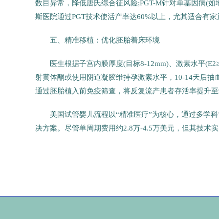
数目异常，降低唐氏综合征风险;PGT-M针对单基因病(如
斯医院通过PGT技术使活产率达60%以上，尤其适合有
五、精准移植：优化胚胎着床环境
医生根据子宫内膜厚度(目标8-12mm)、激素水平(E2
射黄体酮或使用阴道凝胶维持孕激素水平，10-14天后抽
通过胚胎植入前免疫筛查，将反复流产患者存活率提升至9
美国试管婴儿流程以“精准医疗”为核心，通过多学
决方案。尽管单周期费用约2.8万-4.5万美元，但其技
37