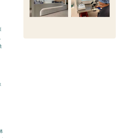
短
。
激
脉
体