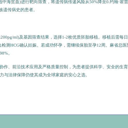
地中海贫血)进行靶向筛查，将遗传病传递风险从50%降至0.约翰·霍
家族遗传病史的患者。
≥200pg/ml)及基因筛查结果，选择1-2枚优质胚胎移植。移植后需每
血检测HCG确认妊娠。若成功怀孕，需继续保胎至孕12周。麻省总医
8%。
科协作、前沿技术应用及严格质量控制，为患者提供科学、安全的生
术实力与法律保障仍使其成为全球家庭的安心之选。