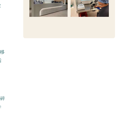
致
为
行移
后
低碎
学