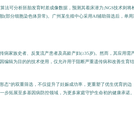
能算法可分析胚胎发育时差成像数据，预测其着床潜力;NGS技术则将
(部分细胞染色体异常)。广州某生殖中心采用AI辅助筛选后，单周
病家族史者、反复流产患者及高龄产妇(≥35岁)。然而，其应用需
因编辑为目的的技术使用，仅允许用于阻断严重遗传病和改善生育
+形态”的双重筛选，不仅提升了妊娠成功率，更重塑了优生优育的边
进一步拓展至多基因病防控领域，为更多家庭守护生命初的健康承诺