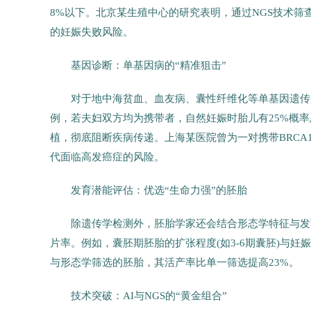
8%以下。北京某生殖中心的研究表明，通过NGS技术筛
的妊娠失败风险。
基因诊断：单基因病的“精准狙击”
对于地中海贫血、血友病、囊性纤维化等单基因遗传
例，若夫妇双方均为携带者，自然妊娠时胎儿有25%概
植，彻底阻断疾病传递。上海某医院曾为一对携带BRC
代面临高发癌症的风险。
发育潜能评估：优选“生命力强”的胚胎
除遗传学检测外，胚胎学家还会结合形态学特征与发
片率。例如，囊胚期胚胎的扩张程度(如3-6期囊胚)与妊
与形态学筛选的胚胎，其活产率比单一筛选提高23%。
技术突破：AI与NGS的“黄金组合”