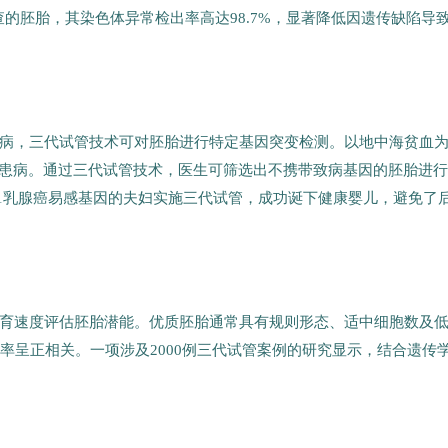
查的胚胎，其染色体异常检出率高达98.7%，显著降低因遗传缺陷导
病，三代试管技术可对胚胎进行特定基因突变检测。以地中海贫血
率患病。通过三代试管技术，医生可筛选出不携带致病基因的胚胎进
A1乳腺癌易感基因的夫妇实施三代试管，成功诞下健康婴儿，避免了
育速度评估胚胎潜能。优质胚胎通常具有规则形态、适中细胞数及
娠率呈正相关。一项涉及2000例三代试管案例的研究显示，结合遗传