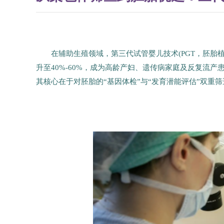
在辅助生殖领域，第三代试管婴儿技术(PGT，胚胎
升至40%-60%，成为高龄产妇、遗传病家庭及反复流产患
其核心在于对胚胎的“基因体检”与“发育潜能评估”双重