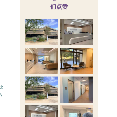
们点赞
比
合