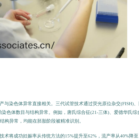
产与染色体异常直接相关。三代试管技术通过荧光原位杂交(FISH)、
胚胎染色体数目与结构异常。例如，唐氏综合征(21-三体)、爱德华氏综
位等结构异常，均能在胚胎阶段被精准识别。
术将成功妊娠率从传统方法的15%提升至62%，流产率从40%降至