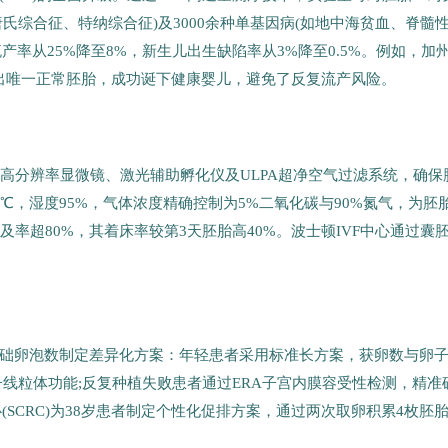
氏综合征、特纳综合征)及3000余种单基因病(如地中海贫血、脊髓
产率从25%降至8%，新生儿出生缺陷率从3%降至0.5%。例如，加
者筛选出唯一正常胚胎，成功诞下健康婴儿，避免了反复流产风险。
配备高分辨率显微镜、激光辅助孵化仪及ULPA超净空气过滤系统，确保
℃，湿度95%，气体浓度精确控制为5%二氧化碳与90%氮气，为胚
及率超80%，其着床率较第3天胚胎高40%。波士顿IVF中心通过囊
及基础卵泡数制定差异化方案：年轻患者采用标准长方案，获卵数与卵
线粒体功能;反复种植失败患者通过ERA子宫内膜容受性检测，精准
(SCRC)为38岁患者制定个性化促排方案，通过两次取卵积累4枚胚