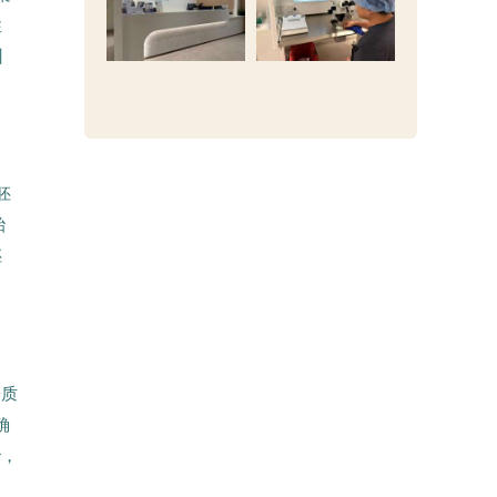
性
州
胚
胎
胚
子质
确
胎，