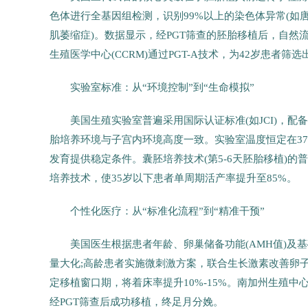
色体进行全基因组检测，识别99%以上的染色体异常(如唐
肌萎缩症)。数据显示，经PGT筛查的胚胎移植后，自然流
生殖医学中心(CCRM)通过PGT-A技术，为42岁患
实验室标准：从“环境控制”到“生命模拟”
美国生殖实验室普遍采用国际认证标准(如JCI)，
胎培养环境与子宫内环境高度一致。实验室温度恒定在37
发育提供稳定条件。囊胚培养技术(第5-6天胚胎移植)的普
培养技术，使35岁以下患者单周期活产率提升至85%。
个性化医疗：从“标准化流程”到“精准干预”
美国医生根据患者年龄、卵巢储备功能(AMH值)
量大化;高龄患者实施微刺激方案，联合生长激素改善卵子
定移植窗口期，将着床率提升10%-15%。南加州生殖中心
经PGT筛查后成功移植，终足月分娩。