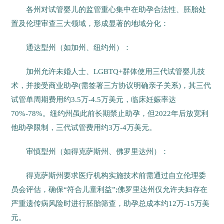
各州对试管婴儿的监管重心集中在助孕合法性、胚胎处
置及伦理审查三大领域，形成显著的地域分化：
通达型州（如加州、纽约州）：
加州允许未婚人士、LGBTQ+群体使用三代试管婴儿技
术，并接受商业助孕(需签署三方协议明确亲子关系)，其三代
试管单周期费用约3.5万-4.5万美元，临床妊娠率达
70%-78%。纽约州虽此前长期禁止助孕，但2022年后放宽利
他助孕限制，三代试管费用约3万-4万美元。
审慎型州（如得克萨斯州、佛罗里达州）：
得克萨斯州要求医疗机构实施技术前需通过自立伦理委
员会评估，确保“符合儿童利益”;佛罗里达州仅允许夫妇存在
严重遗传病风险时进行胚胎筛查，助孕总成本约12万-15万美
元。