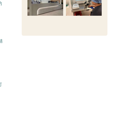
的
精
可