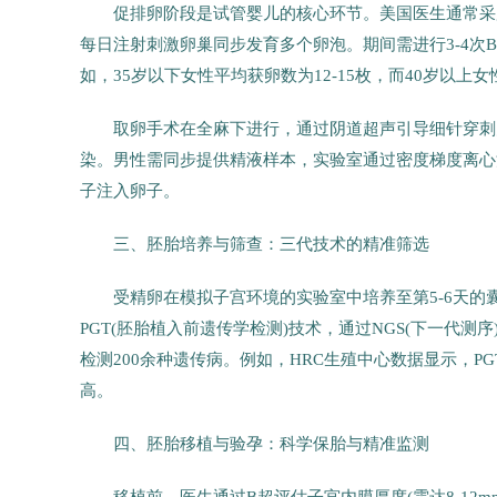
促排卵阶段是试管婴儿的核心环节。美国医生通常采用F
每日注射刺激卵巢同步发育多个卵泡。期间需进行3-4次B
如，35岁以下女性平均获卵数为12-15枚，而40岁以上女
取卵手术在全麻下进行，通过阴道超声引导细针穿刺
染。男性需同步提供精液样本，实验室通过密度梯度离心法
子注入卵子。
三、胚胎培养与筛查：三代技术的精准筛选
受精卵在模拟子宫环境的实验室中培养至第5-6天的囊
PGT(胚胎植入前遗传学检测)技术，通过NGS(下一代测序)
检测200余种遗传病。例如，HRC生殖中心数据显示，
高。
四、胚胎移植与验孕：科学保胎与精准监测