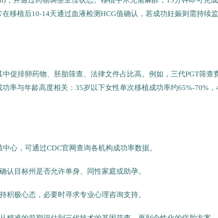
mm)，并通过药物调整至佳状态。移植手术无需麻醉，15分钟即可完
在移植后10-14天通过血液检测HCG值确认，若成功妊娠则需持续
，其中促排卵药物、胚胎筛查、法律文件占比高。例如，三代PGT筛查
功率与年龄高度相关：35岁以下女性单次移植成功率约65%-70%，4
生殖中心，可通过CDC官网查询各机构成功率数据。
确认目标州是否允许单身、同性家庭或助孕。
持积极心态，必要时寻求专业心理咨询支持。