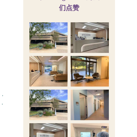
们点赞
备，
如，