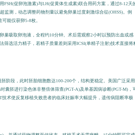
SH(促卵泡激素)与LH(促黄体生成素)联合用药方案，通过8-12天
超监测，动态调整药物剂量以避免卵巢过度刺激综合征(OHSS)。例
性可能仅获卵5-8枚。
卵巢吸取卵泡液，全程约10分钟。术后需观察2小时以预防出血或感
筛选活力精子，若精子质量差则采用ICSI(单精子注射)技术直接将
胚阶段，此时胚胎细胞数达100-200个，结构更稳定。美国广泛采用
对囊胚进行染色体非整倍体筛查(PGT-A)及单基因病诊断(PGT-M)，
PGT技术使反复移植失败患者的临床妊娠率大幅提升，遗传病阻断率极