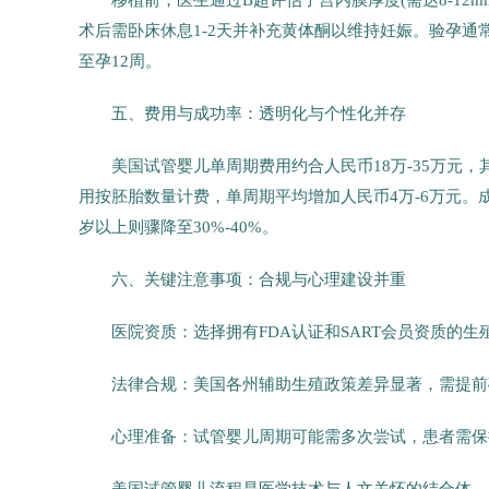
移植前，医生通过B超评估子宫内膜厚度(需达8-12
术后需卧床休息1-2天并补充黄体酮以维持妊娠。验孕通常
至孕12周。
五、费用与成功率：透明化与个性化并存
美国试管婴儿单周期费用约合人民币18万-35万元
用按胚胎数量计费，单周期平均增加人民币4万-6万元。成
岁以上则骤降至30%-40%。
六、关键注意事项：合规与心理建设并重
医院资质：选择拥有FDA认证和SART会员资质的
法律合规：美国各州辅助生殖政策差异显著，需提前
心理准备：试管婴儿周期可能需多次尝试，患者需保