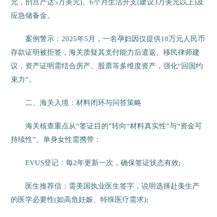
元，剖宫产达5万美元)、6个月生活开支(建议3万美元以上)及
应急储备金。
案例警示：2025年5月，一名孕妇因仅提供10万元人民币
存款证明被拒签，海关质疑其支付能力后遣返。移民律师建
议，资产证明需结合房产、股票等多维度资产，强化“回国约
束力”。
二、海关入境：材料闭环与问答策略
海关核查重点从“签证目的”转向“材料真实性”与“资金可
持续性”。单身女性需携带：
EVUS登记：每2年更新一次，确保签证状态有效;
医生推荐信：需美国执业医生签字，说明选择赴美生产
的医学必要性(如高危妊娠、特殊医疗需求);