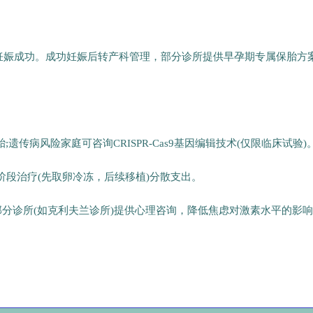
。
床妊娠成功。成功妊娠后转产科管理，部分诊所提供早孕期专属保胎方
;遗传病风险家庭可咨询CRISPR-Cas9基因编辑技术(仅限临床试验)
阶段治疗(先取卵冷冻，后续移植)分散支出。
部分诊所(如克利夫兰诊所)提供心理咨询，降低焦虑对激素水平的影