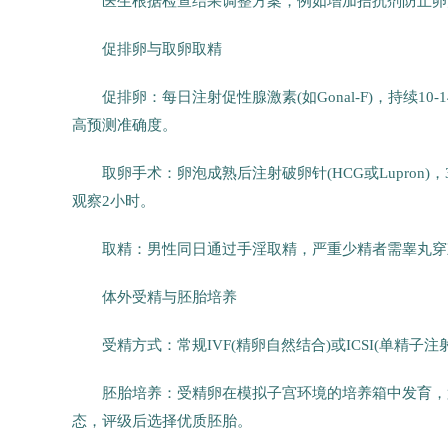
医生根据检查结果调整方案，例如增加拮抗剂防止卵
促排卵与取卵取精
促排卵：每日注射促性腺激素(如Gonal-F)，持续1
高预测准确度。
取卵手术：卵泡成熟后注射破卵针(HCG或Lupron
观察2小时。
取精：男性同日通过手淫取精，严重少精者需睾丸穿刺(
体外受精与胚胎培养
受精方式：常规IVF(精卵自然结合)或ICSI(单精子
胚胎培养：受精卵在模拟子宫环境的培养箱中发育，第5-
态，评级后选择优质胚胎。