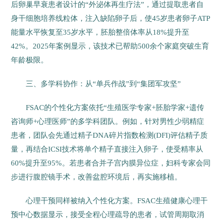
后卵巢早衰患者设计的“外泌体再生疗法”，通过提取患者自
身干细胞培养线粒体，注入缺陷卵子后，使45岁患者卵子ATP
能量水平恢复至35岁水平，胚胎整倍体率从18%提升至
42%。2025年案例显示，该技术已帮助500余个家庭突破生育
年龄极限。
三、多学科协作：从“单兵作战”到“集团军攻坚”
FSAC的个性化方案依托“生殖医学专家+胚胎学家+遗传
咨询师+心理医师”的多学科团队。例如，针对男性少弱精症
患者，团队会先通过精子DNA碎片指数检测(DFI)评估精子质
量，再结合ICSI技术将单个精子直接注入卵子，使受精率从
60%提升至95%。若患者合并子宫内膜异位症，妇科专家会同
步进行腹腔镜手术，改善盆腔环境后，再实施移植。
心理干预同样被纳入个性化方案。FSAC生殖健康心理干
预中心数据显示，接受全程心理疏导的患者，试管周期取消