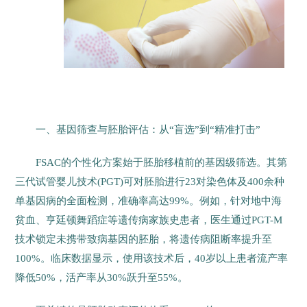
一、基因筛查与胚胎评估：从“盲选”到“精准打击”
FSAC的个性化方案始于胚胎移植前的基因级筛选。其第
三代试管婴儿技术(PGT)可对胚胎进行23对染色体及400余种
单基因病的全面检测，准确率高达99%。例如，针对地中海
贫血、亨廷顿舞蹈症等遗传病家族史患者，医生通过PGT-M
技术锁定未携带致病基因的胚胎，将遗传病阻断率提升至
100%。临床数据显示，使用该技术后，40岁以上患者流产率
降低50%，活产率从30%跃升至55%。