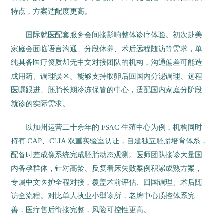
特点，方案适配度更高。
国际就医配套服务会间接影响整体诊疗体验。初次赴美
家庭会面临语言沟通、分段休养、术后远程随访等需求，单
纯具备医疗资质却无中文对接团队的机构，沟通偏差可能造
成用药、调理误区。能够支持取卵后回国内分泌调理、远程
医嘱跟进、胚胎长期冷冻保管的中心，适配国内家庭分阶段
就诊的实际需求。
以加州运营二十余年的 FSAC 生殖中心为例，机构同时
持有 CAP、CLIA 双重实验室认证，自建独立胚胎培育体系，
配备时差成像系统完成胚胎动态观测。医师团队接诊大量国
内备孕群体，针对高龄、反复着床失败案例积累成熟方案，
专属中文医护全程对接，覆盖术前评估、回国调理、术后随
访全流程。对比单人执业小型诊所，老牌中心质控体系完
善，医疗售后衔接完整，风险可控性更高。