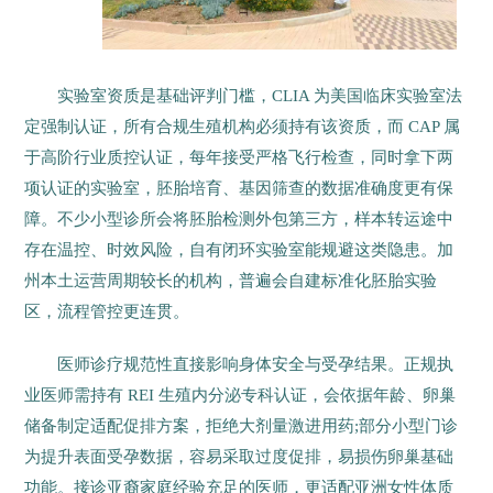
实验室资质是基础评判门槛，CLIA 为美国临床实验室法
定强制认证，所有合规生殖机构必须持有该资质，而 CAP 属
于高阶行业质控认证，每年接受严格飞行检查，同时拿下两
项认证的实验室，胚胎培育、基因筛查的数据准确度更有保
障。不少小型诊所会将胚胎检测外包第三方，样本转运途中
存在温控、时效风险，自有闭环实验室能规避这类隐患。加
州本土运营周期较长的机构，普遍会自建标准化胚胎实验
区，流程管控更连贯。
医师诊疗规范性直接影响身体安全与受孕结果。正规执
业医师需持有 REI 生殖内分泌专科认证，会依据年龄、卵巢
储备制定适配促排方案，拒绝大剂量激进用药;部分小型门诊
为提升表面受孕数据，容易采取过度促排，易损伤卵巢基础
功能。接诊亚裔家庭经验充足的医师，更适配亚洲女性体质