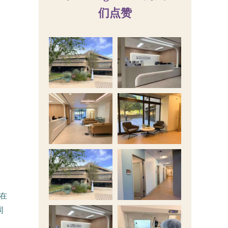
们点赞
在
同