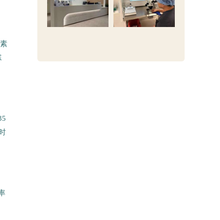
激素
综
5
小时
断率