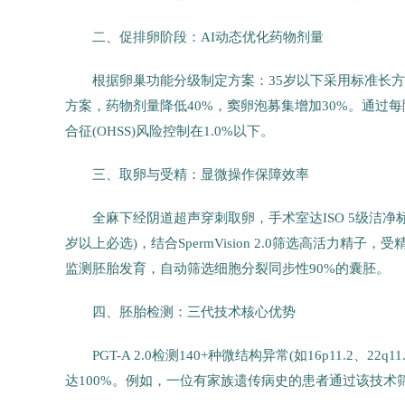
二、促排卵阶段：AI动态优化药物剂量
根据卵巢功能分级制定方案：35岁以下采用标准长方案
方案，药物剂量降低40%，窦卵泡募集增加30%。通过每
合征(OHSS)风险控制在1.0%以下。
三、取卵与受精：显微操作保障效率
全麻下经阴道超声穿刺取卵，手术室达ISO 5级洁净标准
岁以上必选)，结合SpermVision 2.0筛选高活力精子，受
监测胚胎发育，自动筛选细胞分裂同步性90%的囊胚。
四、胚胎检测：三代技术核心优势
PGT-A 2.0检测140+种微结构异常(如16p11.2、2
达100%。例如，一位有家族遗传病史的患者通过该技