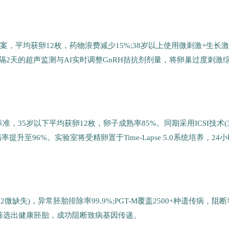
，平均获卵12枚，药物浪费减少15%;38岁以上使用微刺激+生长
隔2天的超声监测与AI实时调整GnRH拮抗剂剂量，将卵巢过度刺激
，35岁以下平均获卵12枚，卵子成熟率85%。同期采用ICSI技术(3
精率提升至96%。实验室将受精卵置于Time-Lapse 5.0系统培养，24
2q11.2微缺失)，异常胚胎排除率99.9%;PGT-M覆盖2500+种遗传病，阻
术筛选出健康胚胎，成功阻断致病基因传递。