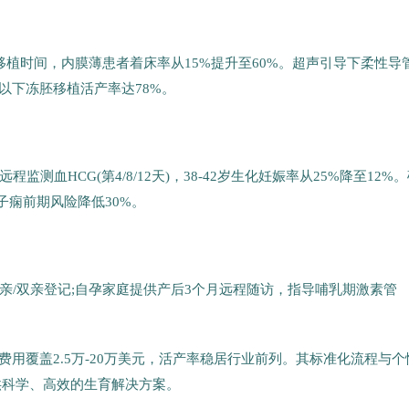
移植时间，内膜薄患者着床率从15%提升至60%。超声引导下柔性导
岁以下冻胚移植活产率达78%。
测血HCG(第4/8/12天)，38-42岁生化妊娠率从25%降至12%
子痫前期风险降低30%。
亲/双亲登记;自孕家庭提供产后3个月远程随访，指导哺乳期激素管
期费用覆盖2.5万-20万美元，活产率稳居行业前列。其标准化流程与个
提供科学、高效的生育解决方案。