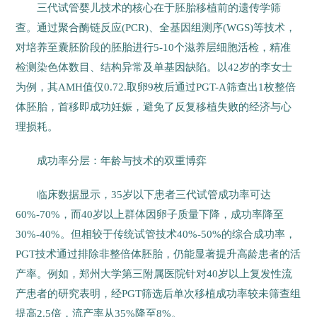
三代试管婴儿技术的核心在于胚胎移植前的遗传学筛
查。通过聚合酶链反应(PCR)、全基因组测序(WGS)等技术，
对培养至囊胚阶段的胚胎进行5-10个滋养层细胞活检，精准
检测染色体数目、结构异常及单基因缺陷。以42岁的李女士
为例，其AMH值仅0.72.取卵9枚后通过PGT-A筛查出1枚整倍
体胚胎，首移即成功妊娠，避免了反复移植失败的经济与心
理损耗。
成功率分层：年龄与技术的双重博弈
临床数据显示，35岁以下患者三代试管成功率可达
60%-70%，而40岁以上群体因卵子质量下降，成功率降至
30%-40%。但相较于传统试管技术40%-50%的综合成功率，
PGT技术通过排除非整倍体胚胎，仍能显著提升高龄患者的活
产率。例如，郑州大学第三附属医院针对40岁以上复发性流
产患者的研究表明，经PGT筛选后单次移植成功率较未筛查组
提高2.5倍，流产率从35%降至8%。