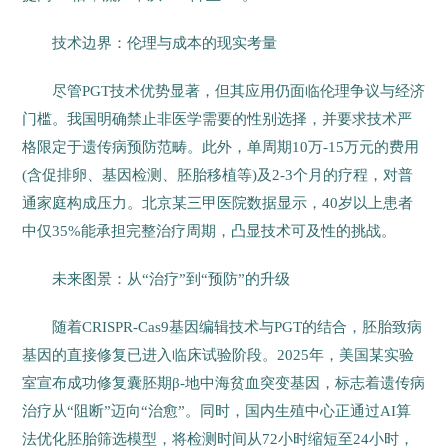
技术边界：伦理与成本的现实考量
尽管PGT技术优势显著，但其应用仍面临伦理争议与经济
门槛。我国明确禁止非医学需要的性别选择，并要求技术严
格限定于遗传病预防范畴。此外，单周期10万-15万元的费用
(含促排卵、基因检测、胚胎移植等)及2-3个月的疗程，对普
通家庭构成压力。北京某三甲医院数据显示，40岁以上患者
中仅35%能承担完整治疗周期，凸显技术可及性的挑战。
未来图景：从“治疗”到“预防”的升级
随着CRISPR-Cas9基因编辑技术与PGT的结合，胚胎致病
基因的直接修复已进入临床试验阶段。2025年，美国某实验
室宣布成功修复囊胚期β-地中海贫血突变基因，标志着遗传病
治疗从“阻断”迈向“治愈”。同时，国内生殖中心正通过AI算
法优化胚胎筛选模型，将检测时间从72小时缩短至24小时，