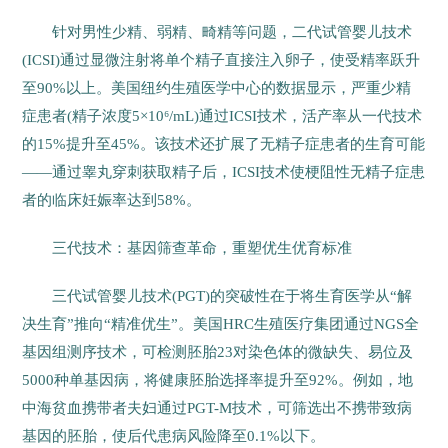
针对男性少精、弱精、畸精等问题，二代试管婴儿技术
(ICSI)通过显微注射将单个精子直接注入卵子，使受精率跃升
至90%以上。美国纽约生殖医学中心的数据显示，严重少精
症患者(精子浓度5×10⁶/mL)通过ICSI技术，活产率从一代技术
的15%提升至45%。该技术还扩展了无精子症患者的生育可能
——通过睾丸穿刺获取精子后，ICSI技术使梗阻性无精子症患
者的临床妊娠率达到58%。
三代技术：基因筛查革命，重塑优生优育标准
三代试管婴儿技术(PGT)的突破性在于将生育医学从“解
决生育”推向“精准优生”。美国HRC生殖医疗集团通过NGS全
基因组测序技术，可检测胚胎23对染色体的微缺失、易位及
5000种单基因病，将健康胚胎选择率提升至92%。例如，地
中海贫血携带者夫妇通过PGT-M技术，可筛选出不携带致病
基因的胚胎，使后代患病风险降至0.1%以下。