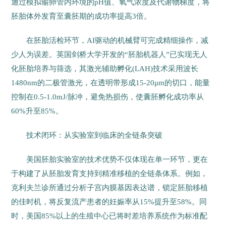
通过模拟输卵管内环境的pH值、氧气浓度及代谢物梯度，将
胚胎体外发育至囊胚期的成功率提高3倍。
在胚胎活检环节，AI驱动的机械臂可完成精细操作，减
少人为误差。英国剑桥大学开发的“胚胎机器人”已实现无人
化胚胎培养与筛选，其激光辅助孵化(LAH)技术采用波长
1480nm的二极管激光，在透明带形成15-20μm的切口，能量
控制在0.5-1.0mJ/脉冲，避免热损伤，使囊胚孵化成功率从
60%升至85%。
技术闭环：从实验室到临床的全链条突破
美国胚胎实验室的技术优势不仅体现在单一环节，更在
于构建了从胚胎发育支持到精准移植的全链条体系。例如，
克利夫兰诊所通过分析子宫内膜基因表达谱，锁定胚胎移植
的佳时机，将反复流产患者的妊娠率从15%提升至58%。同
时，美国85%以上的生殖中心已将时差培养系统作为标准配