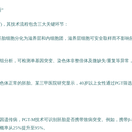
”
T)，其技术流程包含三大关键环节：
时胚胎细胞分化为滋养层和内细胞团，滋养层细胞可安全取样而不影响
因组分析，可检测单基因突变、染色体非整倍体及微缺失/重复等异常
色体正常的胚胎。某三甲医院研究显示，40岁以上女性通过PGT筛选
遗传病，PGT-M技术可识别胚胎是否携带致病突变。例如，携带β-
概率从25%提升至95%。