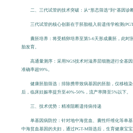
二、三代试管的技术突破：从“形态筛选”到“基因诊断
三代试管的核心创新在于胚胎植入前遗传学检测(PG
囊胚培养：将受精卵培养至第5-6天形成囊胚，此
胎发育。
高通量测序：采用NGS技术对滋养层细胞进行全基
准确率超99%。
健康胚胎筛选：排除携带致病基因的胚胎，仅移植染
后，临床妊娠率提升至40%-50%，流产率降至5%以下。
三、技术优势：精准阻断遗传病传递
单基因病防控：针对地中海贫血、囊性纤维化等单基因
中海贫血基因的夫妇，通过PGT-M筛选后，生育健康宝宝