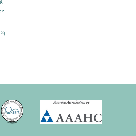
系
管技
严的