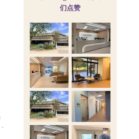
们点赞
估
中，