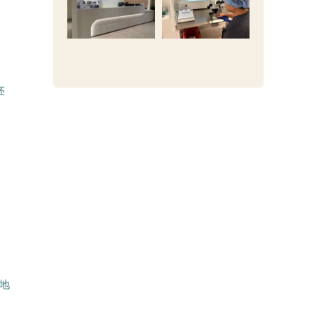
胚
，
地