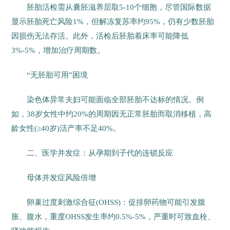
胚胎活检需从囊胚滋养层取5-10个细胞，尽管国际数据
显示胚胎死亡风险1%，但解冻复苏率约95%，仍有少数胚胎
因损伤无法存活。此外，活检后胚胎着床率可能降低
3%-5%，增加治疗周期数。
“无胚胎可用”困境
染色体异常夫妇可能面临全部胚胎不达标的情况。例
如，38岁女性中约20%的周期因无正常胚胎而取消移植，高
龄女性(≥40岁)活产率不足40%。
二、医学并发症：从孕期到子代的连锁反应
母体并发症风险倍增
卵巢过度刺激综合征(OHSS)：促排卵药物可能引发腹
胀、腹水，重度OHSS发生率约0.5%-5%，严重时可致血栓、