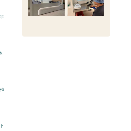
非
体
生殖
下