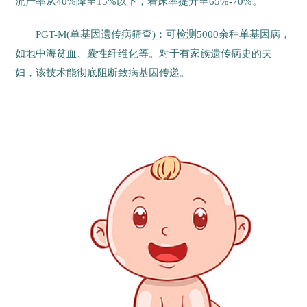
流产率从40%降至15%以下，着床率提升至65%-70%。
PGT-M(单基因遗传病筛查)：可检测5000余种单基因病，
如地中海贫血、囊性纤维化等。对于有家族遗传病史的夫
妇，该技术能彻底阻断致病基因传递。